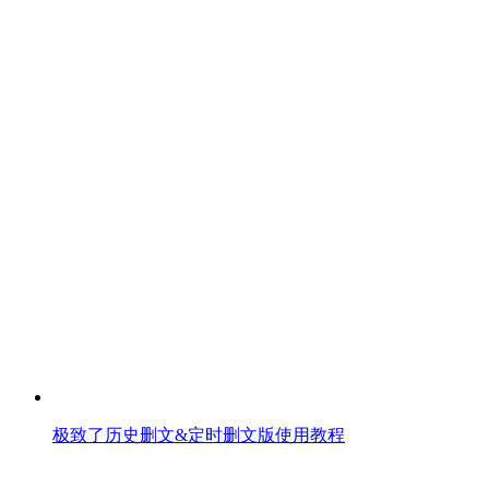
极致了历史删文&定时删文版使用教程