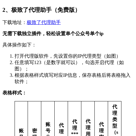
2、极致了代理助手（免费版）
下载地址：
极致了代理助手
无需下载独立插件，轻松设置单个公众号单个ip
具体操作如下：
打开代理版软件，先设置你的IP代理类型（如图）
任意填写123（是数字就可以），勾选开启代理（如
图）；
根据表格样式填写对应IP信息，保存表格后将表格拖入
软件；
表格样式：
代
理
类
代
代
账
代
代
型
理
理
账
密
号
理
理
（s
***
用