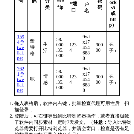
号
码
分
密
***
ock
*端
户
*ip
类
码
s5
口
名
或
htt
p）
159
9wi
58.
奎
4@
x17
生
袜
000
123
900
特
twe
454
.35.
4
00
活
子5
ilai.
688
格
000
net
8
762
9wi
58.
1@
x17
情
袜
000
123
900
呃
twe
454
.35.
4
00
感
子5
ilai.
688
000
net
8
拖入表格后，软件内右键，批量检查代理可用性后，扫
描登录，
登陆后，可右键导出到比特浏览器操作，或者直接极致
了软件内同步素材，定时7天发文。（
注意：
导入比特浏
览器需要打开比特浏览器，并清空窗口，检查是否有足