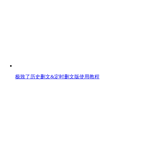
极致了历史删文&定时删文版使用教程