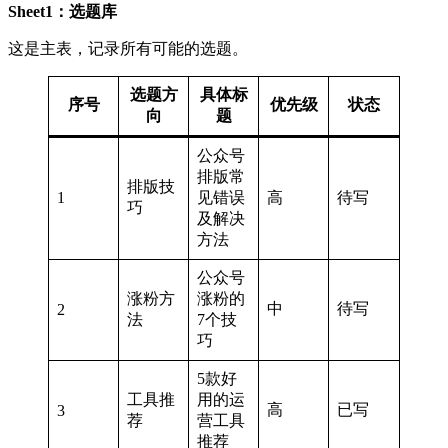
Sheet1：选题库
这是主表，记录所有可能的选题。
选题方
具体标
序号
优先级
状态
向
题
公众号
排版常
排版技
1
见错误
高
待写
巧
及解决
方法
公众号
涨粉方
涨粉的
中
待写
2
法
7个技
巧
5款好
工具推
用的运
高
已写
3
荐
营工具
推荐