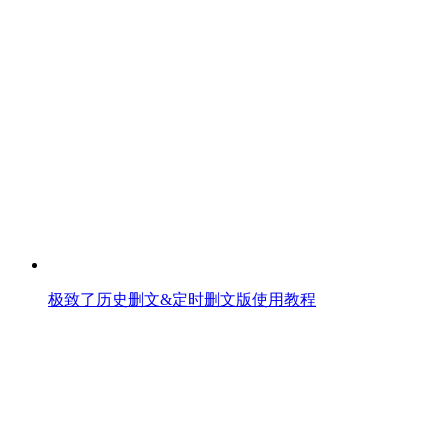
极致了历史删文&定时删文版使用教程