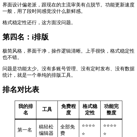
界面设计偏老派，跟现在的主流审美有点脱节。功能更新速度
一般，用了段时间感觉没什么新鲜感。
格式稳定性还行，这方面没问题。
第四名：i排版
极简风格，界面干净，操作逻辑清晰。上手很快，格式稳定性
也不错。
问题是功能太少。没有多账号管理、没有定时发布、没有数据
统计，就是一个单纯的排版工具。
排名对比表
我的排
免费程
格式稳
功能完
工具
名
度
定性
整度
⭐⭐⭐⭐
⭐⭐⭐⭐
稿轻松
全部免
第一名
编辑器
费
⭐
⭐