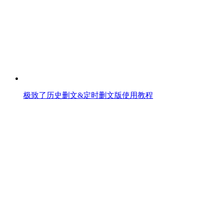
极致了历史删文&定时删文版使用教程