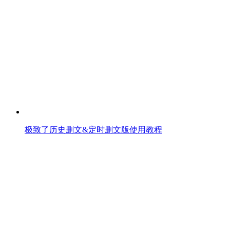
极致了历史删文&定时删文版使用教程