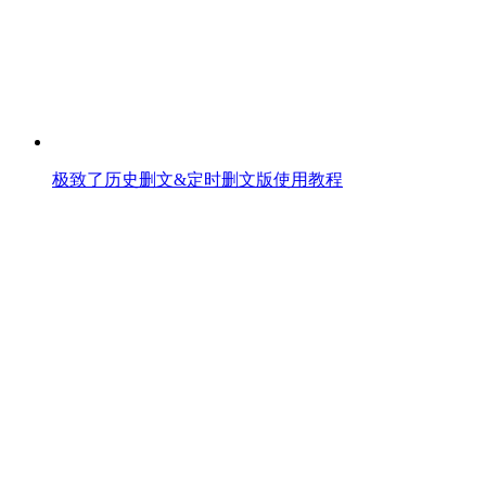
极致了历史删文&定时删文版使用教程