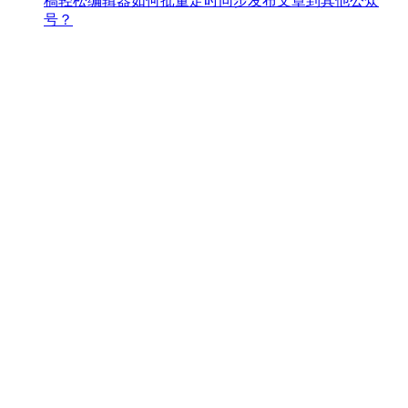
稿轻松编辑器如何批量定时同步发布文章到其他公众
号？