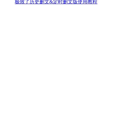
极致了历史删文&定时删文版使用教程