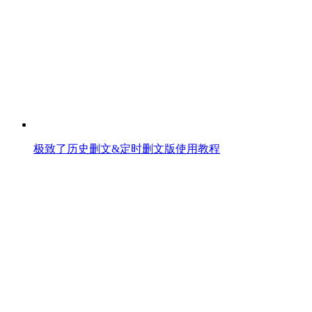
极致了历史删文&定时删文版使用教程