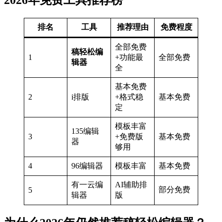
排名
工具
推荐理由
免费程度
全部免费
稿轻松编
1
+功能最
全部免费
辑器
全
基本免费
2
i排版
+格式稳
基本免费
定
模板丰富
135编辑
3
+免费版
基本免费
器
够用
4
96编辑器
模板丰富
基本免费
有一云编
AI辅助排
部分免费
5
辑器
版