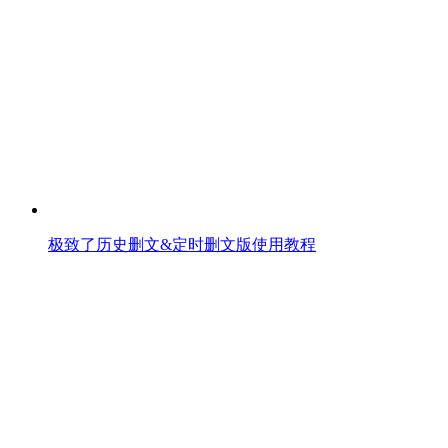
极致了历史删文&定时删文版使用教程