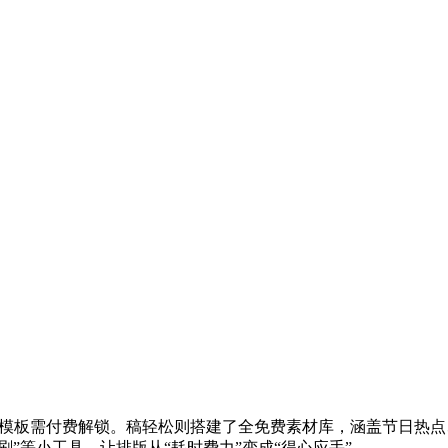
优质模板需付费解锁。稿轻松则搭建了全免费素材库，涵盖节日热点
刷”等小工具，让排版从“耗时费力”变成“得心应手”。