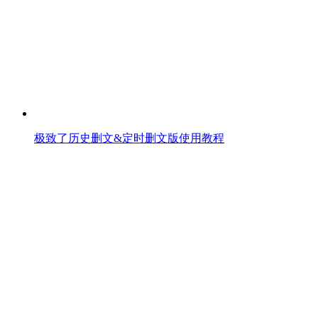
极致了历史删文&定时删文版使用教程