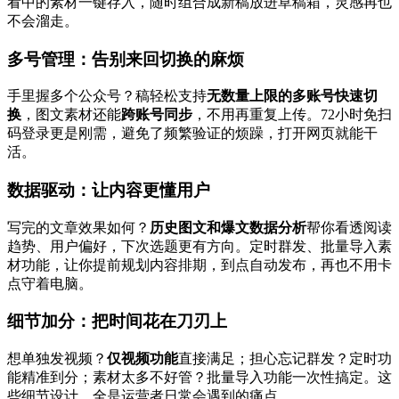
看中的素材一键存入，随时组合成新稿放进草稿箱，灵感再也
不会溜走。
多号管理：告别来回切换的麻烦
手里握多个公众号？稿轻松支持
无数量上限的多账号快速切
换
，图文素材还能
跨账号同步
，不用再重复上传。72小时免扫
码登录更是刚需，避免了频繁验证的烦躁，打开网页就能干
活。
数据驱动：让内容更懂用户
写完的文章效果如何？
历史图文和爆文数据分析
帮你看透阅读
趋势、用户偏好，下次选题更有方向。定时群发、批量导入素
材功能，让你提前规划内容排期，到点自动发布，再也不用卡
点守着电脑。
细节加分：把时间花在刀刃上
想单独发视频？
仅视频功能
直接满足；担心忘记群发？定时功
能精准到分；素材太多不好管？批量导入功能一次性搞定。这
些细节设计，全是运营者日常会遇到的痛点。