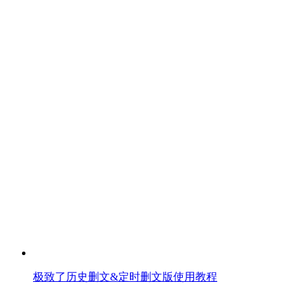
极致了历史删文&定时删文版使用教程