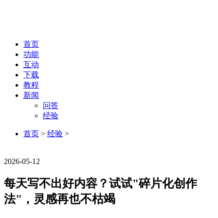
首页
功能
互动
下载
教程
新闻
问答
经验
首页
>
经验
>
经验
2026-05-12
每天写不出好内容？试试"碎片化创作
法"，灵感再也不枯竭