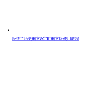
极致了历史删文&定时删文版使用教程