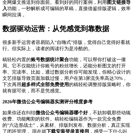
全网爆文推送到你面前。看到好的同行案例，利用
图文链接导
入
功能，一秒解析成可编辑的草稿，直接借鉴排版逻辑，效率
瞬间拉满 。
数据驱动运营：从凭感觉到靠数据
很多新手运营者容易陷入“自嗨式”排版，觉得自己觉得好看就
行。但实际上，读者的阅读行为是冷酷的。
稿轻松内置的
账号数据统计聚合
功能，可以帮你打破这一僵
局。它不仅能统计你账号的粉丝增长，还能分析图文的打开
率、完读率。比如，通过数据分析你可能发现，你精心设计的
文艺排版导致页面加载过慢，用户在第3屏流失率高达70% 。
下次再用
超多样式全部免费使用
的稿轻松调整排版策略时，你
就有据可依，而不是凭感觉。
2026年微信公众号编辑器实测评分维度参考
如果你还在纠结
微信公众号编辑器哪个好
，不妨卸载那些动辄
收费、功能阉割的软件。稿轻松编辑器作为一款完全免费
的“六边形战士”，从素材、排版到发布、数据分析，真正实现
了闭环管理 。现在就
下载安装登录直接用
，感受一下什么叫