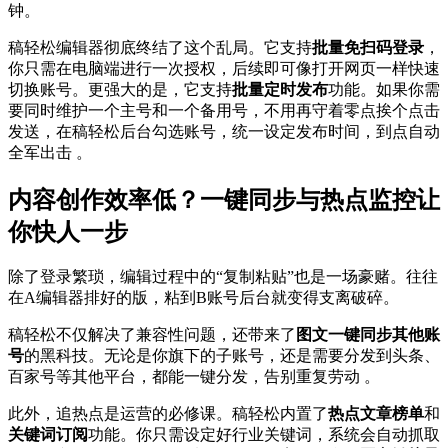
钟。
稿轻松编辑器彻底终结了这个乱局。它支持
批量免扫码登录
，
你只需在电脑端进行一次授权，后续即可像打开网页一样快速
切换账号。更强大的是，它支持
批量定时发布
功能。如果你需
要同时维护一个主号和一个备用号，不用再守着零点挨个点击
发送，在稿轻松后台勾选账号，统一设定发布时间，到点自动
全军出击 。
内容创作效率低？一键同步与热点监控让
你快人一步
除了登录繁琐，编辑过程中的“复制粘贴”也是一场豪赌。往往
在A编辑器排好的版，粘到B账号后台就变得支离破碎。
稿轻松不仅解决了兼容性问题，还带来了
图文一键同步其他账
号
的黑科技。无论是你旗下的子账号，还是需要分发到头条、
百家号等其他平台，都能一键分发，告别重复劳动 。
此外，追热点是运营的必修课。稿轻松内置了
热点文章榜单
和
关键词订阅
功能。你只需设定好行业关键词，系统会自动抓取